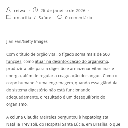
Autor
Post
reiwai
26 de janeiro de 2026
do
publicado:
Categoria
Comentários
dmarilia
/
Saúde
0 comentário
post:
do
do
post:
post:
Jian Fan/Getty Images
Com o título de órgão vital,
o fígado soma mais de 500
funções
, como
atuar na desintoxicação do organismo
,
produzir a bile para a digestão e armazenar vitaminas e
energia, além de regular a coagulação do sangue. Como o
corpo humano é uma engrenagem, quando essa glândula
do sistema digestório não está funcionando
adequadamente,
o resultado é um desequilíbrio do
organismo
.
A
coluna Claudia Meireles
perguntou à
hepatologista
Natália Trevizoli
, do Hospital Santa Lúcia, em Brasília,
o que