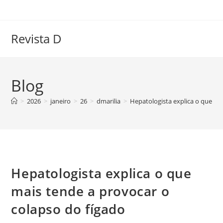
Ir
para
o
Revista D
conteúdo
Blog
>
2026
>
janeiro
>
26
>
dmarilia
>
Hepatologista explica o que ma
Hepatologista explica o que
mais tende a provocar o
colapso do fígado