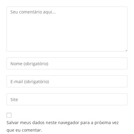
Comentário
Digite
seu
nome
Digite
ou
seu
nome
endereço
Digite
de
de
o
usuário
e-
URL
para
mail
do
comentar
Salvar meus dados neste navegador para a próxima vez
para
seu
que eu comentar.
comentar