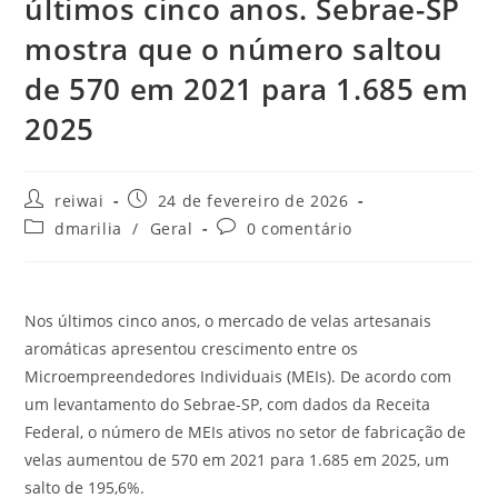
últimos cinco anos. Sebrae-SP
mostra que o número saltou
de 570 em 2021 para 1.685 em
2025
Autor
Post
reiwai
24 de fevereiro de 2026
do
publicado:
Categoria
Comentários
dmarilia
/
Geral
0 comentário
post:
do
do
post:
post:
Nos últimos cinco anos, o mercado de velas artesanais
aromáticas apresentou crescimento entre os
Microempreendedores Individuais (MEIs). De acordo com
um levantamento do Sebrae-SP, com dados da Receita
Federal, o número de MEIs ativos no setor de fabricação de
velas aumentou de 570 em 2021 para 1.685 em 2025, um
salto de 195,6%.