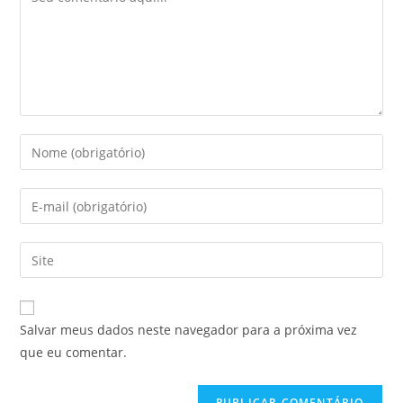
Digite
seu
nome
Digite
ou
seu
nome
endereço
Digite
de
de
o
usuário
e-
URL
para
mail
do
comentar
Salvar meus dados neste navegador para a próxima vez
para
seu
que eu comentar.
comentar
site
(opcional)