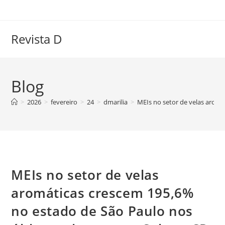
Ir
para
o
Revista D
conteúdo
Blog
>
2026
>
fevereiro
>
24
>
dmarilia
>
MEIs no setor de velas aromá
MEIs no setor de velas
aromáticas crescem 195,6%
no estado de São Paulo nos