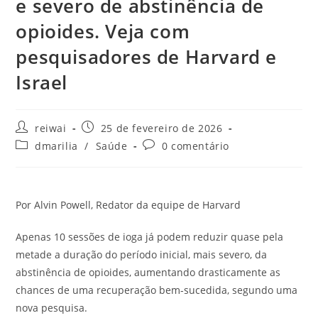
e severo de abstinência de
opioides. Veja com
pesquisadores de Harvard e
Israel
Autor
Post
reiwai
25 de fevereiro de 2026
do
publicado:
Categoria
Comentários
dmarilia
/
Saúde
0 comentário
post:
do
do
post:
post:
Por Alvin Powell, Redator da equipe de Harvard
Apenas 10 sessões de ioga já podem reduzir quase pela
metade a duração do período inicial, mais severo, da
abstinência de opioides, aumentando drasticamente as
chances de uma recuperação bem-sucedida, segundo uma
nova pesquisa.