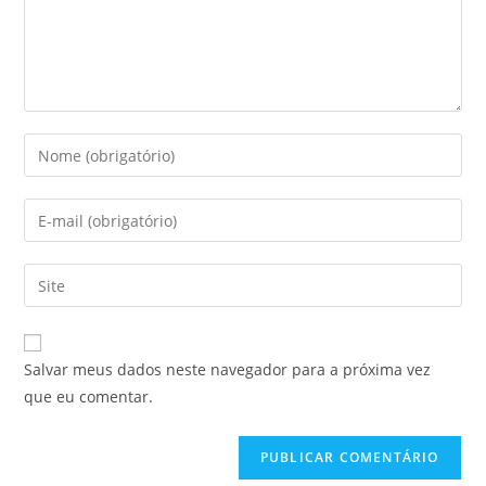
Digite
seu
nome
Digite
ou
seu
nome
endereço
Digite
de
de
o
usuário
e-
URL
para
mail
do
comentar
Salvar meus dados neste navegador para a próxima vez
para
seu
que eu comentar.
comentar
site
(opcional)