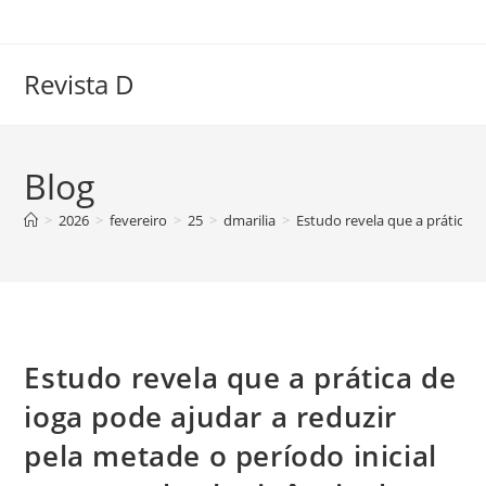
Ir
para
o
Revista D
conteúdo
Blog
>
2026
>
fevereiro
>
25
>
dmarilia
>
Estudo revela que a prática d
Estudo revela que a prática de
ioga pode ajudar a reduzir
pela metade o período inicial