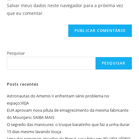
do
comentar
Salvar meus dados neste navegador para a próxima vez
para
seu
que eu comentar.
comentar
site
(opcional)
Pesquisar
PESQUISAR
Posts recentes
Astronautas do Artemis II enfrentam sério problema no
espaço;VEJA
EUA aprovam nova pílula de emagrecimento da mesma fabricante
do Mounjaro; SAIBA MAIS
O segredo das manicures: o truque baratinho que faz a unha durar
15 dias mesmo lavando louça
Uma das principais atrações da Bienal, casa feita em 3D; VEJA VÍDEO