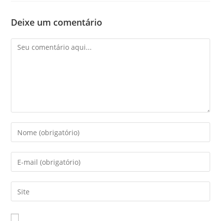
Deixe um comentário
Comentário
Digite
seu
nome
Digite
ou
seu
nome
endereço
Digite
de
de
o
usuário
e-
URL
para
mail