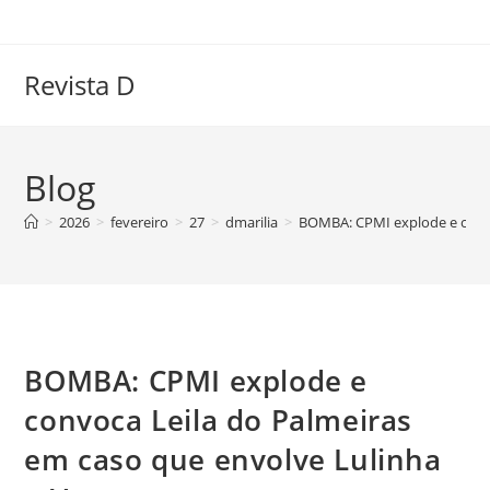
Ir
para
o
Revista D
conteúdo
Blog
>
2026
>
fevereiro
>
27
>
dmarilia
>
BOMBA: CPMI explode e convo
BOMBA: CPMI explode e
convoca Leila do Palmeiras
em caso que envolve Lulinha