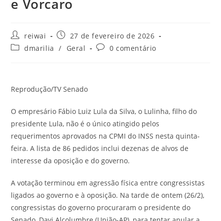
e Vorcaro
Autor
Post
reiwai
27 de fevereiro de 2026
do
publicado:
Categoria
Comentários
dmarilia
/
Geral
0 comentário
post:
do
do
post:
post:
Reprodução/TV Senado
O empresário Fábio Luiz Lula da Silva, o Lulinha, filho do
presidente Lula, não é o único atingido pelos
requerimentos aprovados na CPMI do INSS nesta quinta-
feira. A lista de 86 pedidos inclui dezenas de alvos de
interesse da oposição e do governo.
A votação terminou em agressão física entre congressistas
ligados ao governo e à oposição. Na tarde de ontem (26/2),
congressistas do governo procuraram o presidente do
Senado, Davi Alcolumbre (União-AP), para tentar anular a