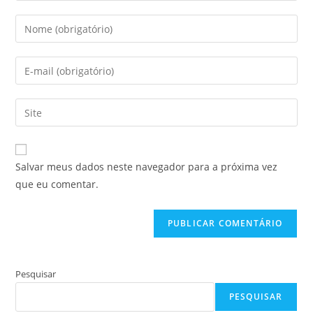
Digite
seu
nome
Digite
ou
seu
nome
endereço
Digite
de
de
o
usuário
e-
URL
para
mail
do
comentar
Salvar meus dados neste navegador para a próxima vez
para
seu
que eu comentar.
comentar
site
(opcional)
Pesquisar
PESQUISAR