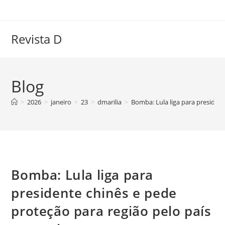
Ir
para
o
Revista D
conteúdo
Blog
>
2026
>
janeiro
>
23
>
dmarilia
>
Bomba: Lula liga para presiden
Bomba: Lula liga para
presidente chinês e pede
proteção para região pelo país