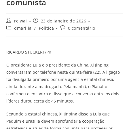
comunista
Autor
Post
reiwai
23 de janeiro de 2026
do
publicado:
Categoria
Comentários
dmarilia
/
Política
0 comentário
post:
do
do
post:
post:
RICARDO STUCKERT/PR
O presidente Lula e o presidente da China, Xi Jinping,
conversaram por telefone nesta quinta-feira (22). A ligação
foi divulgada primeiro por uma agência estatal chinesa,
ainda durante a madrugada. Pela manhã, o Planalto
confirmou o encontro e disse que a conversa entre os dois
líderes durou cerca de 45 minutos.
Segundo a estatal chinesa, Xi Jinping disse a Lula que
Pequim e Brasília devem aprofundar a cooperação
estratégica e atuar de forma conjunta para proteger os